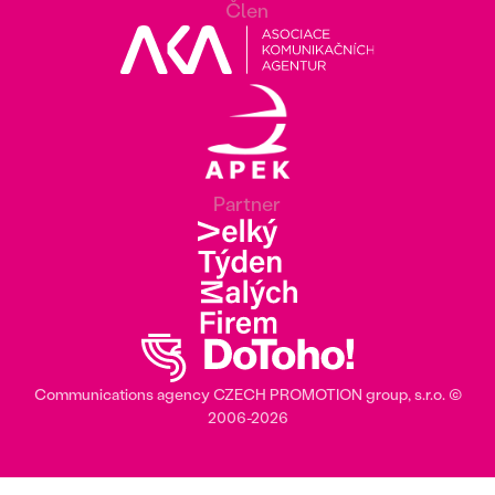
Člen
Partner
Communications agency
CZECH PROMOTION group
, s.r.o. ©
2006‎-‎2026