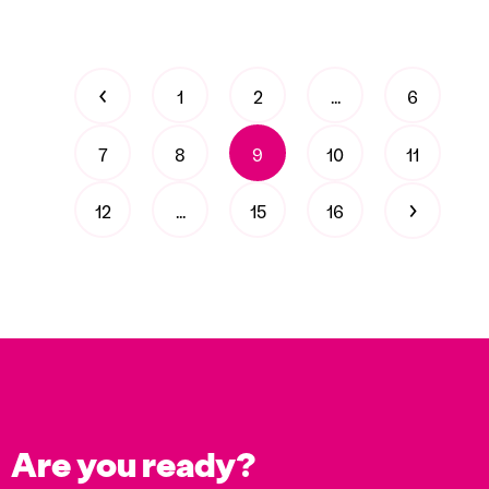
‹
1
2
...
6
7
8
9
10
11
›
12
...
15
16
Are you ready?