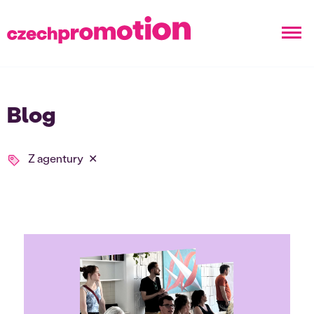
Blog
Z agentury
✕