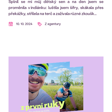
Splnil se mi můj dětský sen a na den jsem se
proměnila v indiánku: luštila jsem šifry, skákala přes
překážky, střílela na terč a zažívala různé zkoušk...
10. 10. 2024
Z agentury