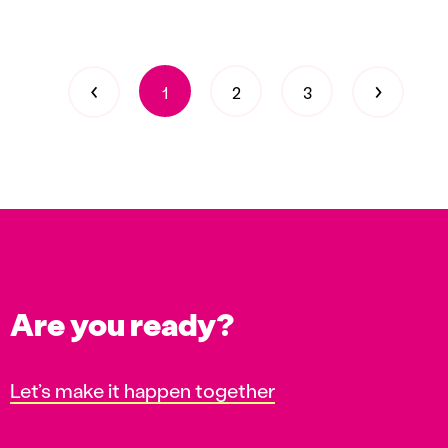
‹
›
1
2
3
Are you ready?
Let’s make it happen together