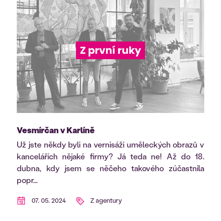
Vesmírčan v Karlíně
Už jste někdy byli na vernisáži uměleckých obrazů v
kancelářích nějaké firmy? Já teda ne! Až do 18.
dubna, kdy jsem se něčeho takového zúčastnila
popr...
07. 05. 2024
Z agentury