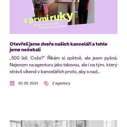
Otevřeli jsme dveře našich kanceláří a tohle
jsme nečekali
„500 lidí. Cože?“ Říkám si zpětně, ale jsem pyšná.
Nejenom na agenturu jako takovou, ale i na tým, který
strávil víkend v kancelářích proto, aby s nad...
30. 05. 2024
Z agentury