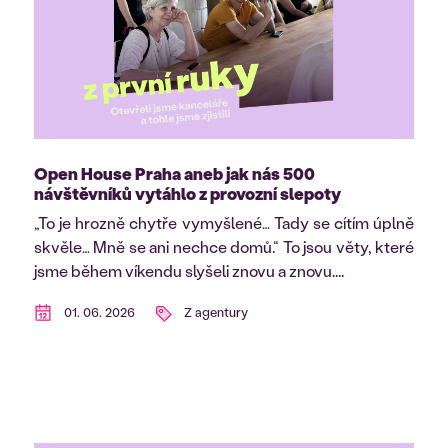
Open House Praha aneb jak nás 500
návštěvníků vytáhlo z provozní slepoty
„To je hrozně chytře vymyšlené… Tady se cítím úplně
skvěle… Mně se ani nechce domů.“ To jsou věty, které
jsme během víkendu slyšeli znovu a znovu....
01. 06. 2026
Z agentury