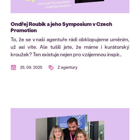
Ondřej Roubík a jeho Symposium v Czech
Promotion
To, že se v naší agentuře rádi obklopujeme uměním,
už asi víte. Ale tušili jste, že máme i kurátorský
kroužek? Ten existuje nejen pro vzájemnou inspir...
25. 09. 2025
Z agentury