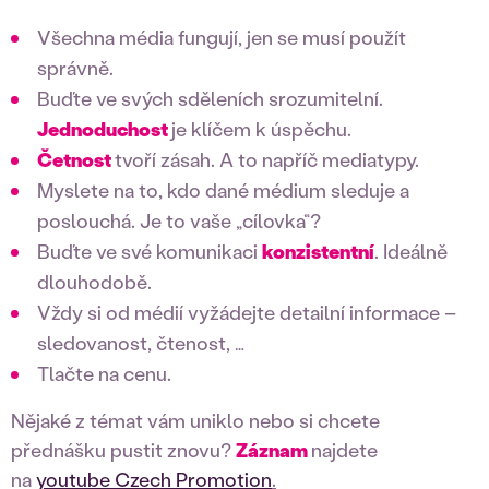
Všechna média fungují, jen se musí použít
správně.
Buďte ve svých sděleních srozumitelní.
Jednoduchost
je klíčem k úspěchu.
Četnost
tvoří zásah. A to napříč mediatypy.
Myslete na to, kdo dané médium sleduje a
poslouchá. Je to vaše „cílovka“?
Buďte ve své komunikaci
konzistentní
. Ideálně
dlouhodobě.
Vždy si od médií vyžádejte detailní informace –
sledovanost, čtenost, …
Tlačte na cenu.
Nějaké z témat vám uniklo nebo si chcete
přednášku pustit znovu?
Záznam
najdete
na
youtube Czech Promotion
.