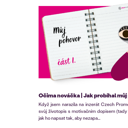
Očima nováčka | Jak probíhal mů
Když jsem narazila na inzerát Czech Promo
svůj životopis s motivačním dopisem (tady
jak ho napsat tak, aby nezapa...