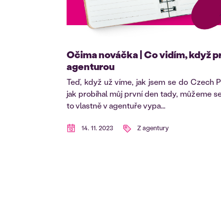
Očima nováčka | Co vidím, když 
agenturou
Teď, když už víme, jak jsem se do Czech P
jak probíhal můj první den tady, můžeme se 
to vlastně v agentuře vypa...
14. 11. 2023
Z agentury