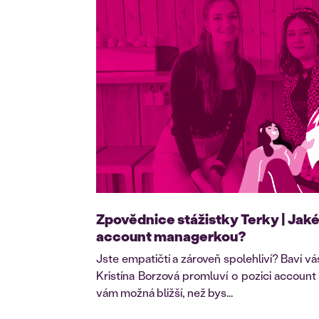
Zpovědnice stážistky Terky | Jaké 
account managerkou?
Jste empatičtí a zároveň spolehliví? Baví v
Kristína Borzová promluví o pozici account
vám možná bližší, než bys...