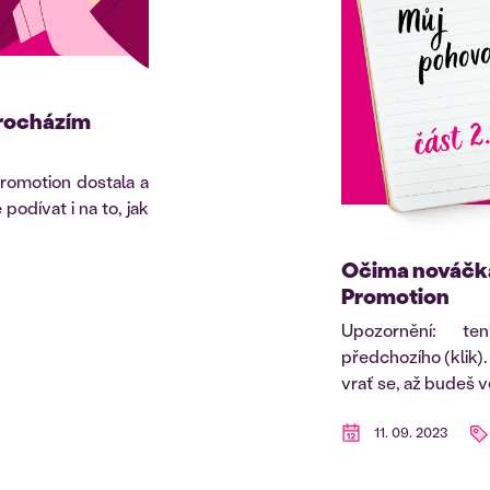
procházím
romotion dostala a
podívat i na to, jak
Očima nováčka
Promotion
Upozornění: t
předchozího (klik).
vrať se, až budeš vě
11. 09. 2023