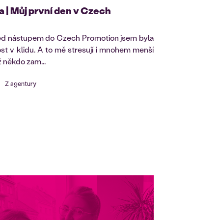
 | Můj první den v Czech
ed nástupem do Czech Promotion jsem byla
st v klidu. A to mě stresují i mnohem menší
ž někdo zam...
Z agentury