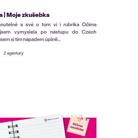
 | Moje zkušebka
nutelné a své o tom ví i rubrika Očima
 jsem vymyslela po nástupu do Czech
jsem si tím nápadem úplně...
Z agentury