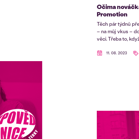
Očima nováčka
Promotion
Těch pár týdnů př
– na můj vkus – do
věci. Třeba to, kdy
11. 08. 2023