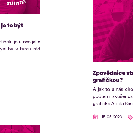
je to být
íček, je u nás jako
yní by v týmu rád
Zpovědnice stá
grafičkou?
A jak to u nás cho
počtem zkušenost
grafička Adéla Bašn
15. 05. 2023