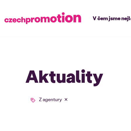
V čem jsme nej
Aktuality
Z agentury
✕