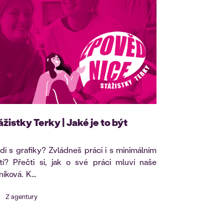
žistky Terky | Jaké je to být
dí s grafiky? Zvládneš práci i s minimálním
í? Přečti si, jak o své práci mluví naše
íková. K...
Z agentury