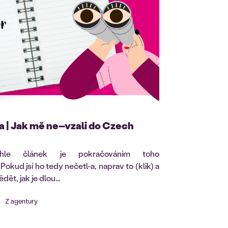
 | Jak mě ne–vzali do Czech
enhle článek je pokračováním toho
 Pokud jsi ho tedy nečetl-a, naprav to (klik) a
dět, jak je dlou...
Z agentury