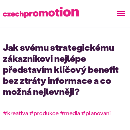
Jak svému strategickému
zákazníkovi nejlépe
představím klíčový benefit
bez ztráty informace a co
možná nejlevněji?
#kreativa #produkce #media #planovani