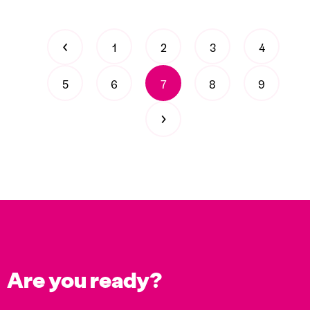
‹
1
2
3
4
5
6
7
8
9
›
Are you ready?