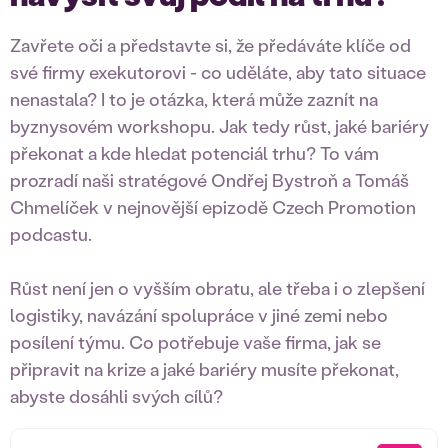
Zavřete oči a představte si, že předáváte klíče od
své firmy exekutorovi - co uděláte, aby tato situace
nenastala? I to je otázka, která může zaznít na
byznysovém workshopu. Jak tedy růst, jaké bariéry
překonat a kde hledat potenciál trhu? To vám
prozradí naši stratégové Ondřej Bystroň a Tomáš
Chmelíček v nejnovější epizodě Czech Promotion
podcastu.
Růst není jen o vyšším obratu, ale třeba i o zlepšení
logistiky, navázání spolupráce v jiné zemi nebo
posílení týmu. Co potřebuje vaše firma, jak se
připravit na krize a jaké bariéry musíte překonat,
abyste dosáhli svých cílů?