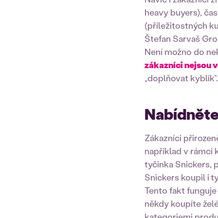
heavy buyers), čas
(příležitostných k
Štefan Sarvaš Gro
Není možno do nek
zákazníci nejsou v
„doplňovat kyblík“
Nabídněte 
Zákazníci přiroze
například v rámci 
tyčinka Snickers, 
Snickers koupil i
t
Tento fakt funguje
někdy koupíte želé
kategoriemi produ