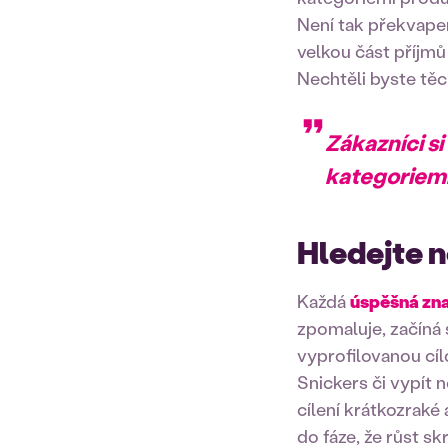
Není tak překvapen
velkou část příjm
Nechtěli byste tě
Zákazníci si
kategoriemi
Hledejte n
Každá
úspěšná zn
zpomaluje, začíná 
vyprofilovanou cí
Snickers či vypít
cílení krátkozraké
do fáze, že růst sk