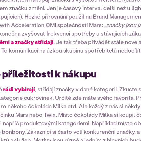
em značku změní. Jen je časový interval delší než u ligh
upujících). Hezké přirovnání použil na Brand Managemen
wth Acceleration CMI společnosti Mars:
„značky jsou j
onečna zvyšovat frekvenci spotřeby u stávajících záka
ěrní a značky střídají
. Je tak třeba přivádět stále nové
. To komunikací na úzkou skupinu spotřebitelů nedocílít
příležitosti k nákupu
ně
rádi vybírají
, střídají značky v dané kategorii. Zkuste
kategorie cukrovinek. Určitě zde máte svého favorita. P
pro někoho čokoláda Milka atd. Ale každý z nás si někdy
yčinku Mars nebo Twix. Místo čokolády Milka si koupil č
 i napříč produktovými kategoriemi. Například místo o
 bonbóny. Zákazníci si často volí konkurenční značky, a
ktů a
služeb. Motivy jsou různé a jedním z hlavních bude