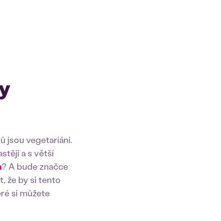
ky
 jsou vegetariáni.
těji a s větší
h
? A bude značce
, že by si tento
eré si můžete