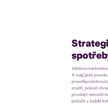
Strateg
spotřeb
Většina marketérů 
A mají jistě pravd
pravděpodobností si
stačit, pokud chc
produkt nemohl kou
položit v každé ka