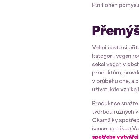
Plnit onen pomysln
Přemýšl
Velmi často si př
kategorií vegan r
sekci vegan v obc
produktům, pravdě
v průběhu dne, a p
užívat, kde vznika
Produkt se snažte
tvorbou různých va
Okamžiky spotřeby
šance na nákup Vaší
spotřeby vytvářej