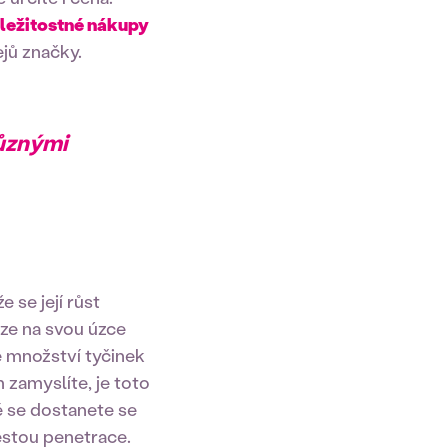
íležitostné nákupy
jů značky.
různými
 se její růst
uze na svou úzce
 množství tyčinek
zamyslíte, je toto
ě se dostanete se
estou penetrace.