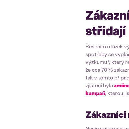
Zákazníc
střídají
Řešením otázek v
spotřeby se vyplác
výzkumu*, který r
že cca 70 % zákaz
tak v tomto přípa
zjištění byla
změna
kampaň
, kterou 
Zákazníci
Navíc i zákazníci 