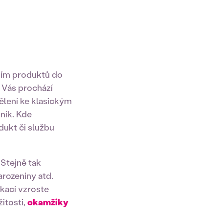
ěním produktů do
 Vás prochází
lení ke klasickým
ník. Kde
dukt či službu
Stejně tak
arozeniny atd.
kací vzroste
žitosti,
okamžiky