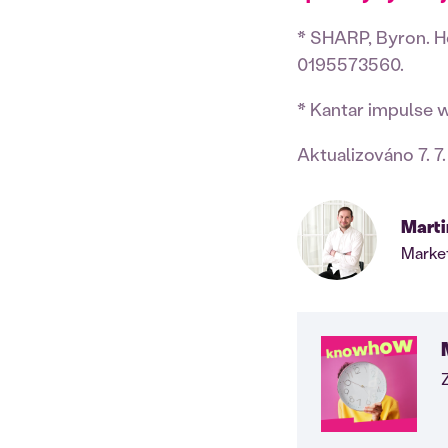
* SHARP, Byron. H
0195573560.
* Kantar impulse 
Aktualizováno 7. 7
Marti
Market
Z