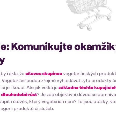
ie: Komunikujte okamži
y
by řekla, že
cílovou skupinou
vegetariánských produktů
u. Vegetariáni budou zřejmě vyhledávat tyto produkty čas
 je i koupí. Ale jak velká je
základna těchto kupujícíc
e
dlouhodobě růst
? Je zde objektivní důvod se domnívat
pit i člověk, který vegetarián není? To jsou otázky, kt
tegorii produktů či služeb.