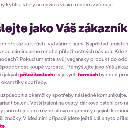
ý kyblík, který se navíc s vašim růstem zvětšuje.
ejte jako Váš zákazník
itom překážku k růstu vytváříme sami. Například umíst
ovnou eliminujeme mnoho příležitostných nákupů. Kdo z
hodech? Pokud umístíte svůj veganský produkt do oddě
podobnost koupě vzroste. Přemýšlejte jako Váš zákaz
ři jakých
příležitostech
a v jakých
formách
by mohl pro
jí okamžiky spotřeby.
 uzpůsobit a okamžiky spotřeby následně komunikujte. 
riant balení. Větší balení na cesty, dárkové balení pro n
 jsou stejné pro různé cílové segmenty a jejich komuni
 značky. V ideálním případě jděte ještě dál a tyto příle
te
.