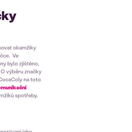
čky
kovat okamžiky
ačce. Ve
y bylo zjištěno,
. O výběru značky
 CocaColy na toto
omunikační
amžiků spotřeby.
 nazývaní jako