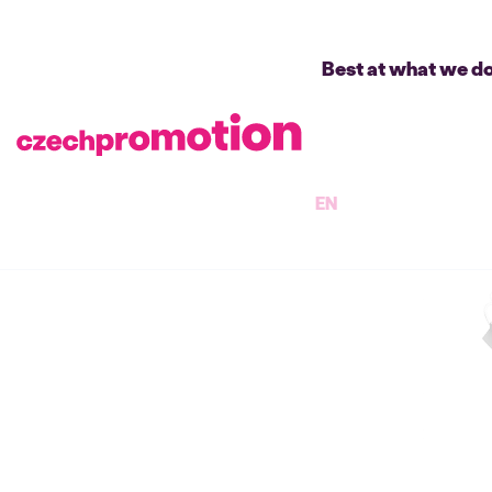
Best at what we d
EN