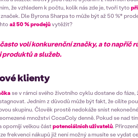
ím, že vzhledem k počtu, kolik nás zde je, tvoří tyto
př
ů značek. Dle Byrona Sharpa to může být až 50 %* prode
chto
až 50 % prodejů
vytěžit?
 často volí konkurenční značky, a to napříč 
 produktů a služeb.
ové klienty
ačka
se v rámci svého životního cyklu dostane do fáze, že
stagnovat. Jedním z důvodů může být fakt, že cílíte po
lovou skupinu. Člověk prostě nedokáže sníst nekonečné
 neomezené množství CocaColy denně. Pokud se nad tím 
 a opomíjí velkou část
potenciálních uživatelů
. Přirozen
rze frekvenci nákupů již není možný a
musíte se vydat c