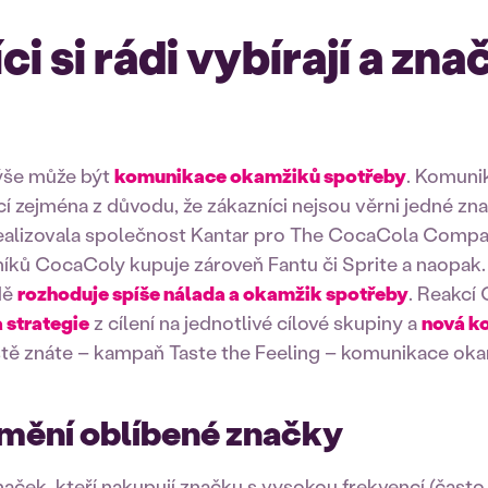
i si rádi vybírají a zna
ýše může být
komunikace okamžiků spotřeby
. Komuni
í zejména z důvodu, že zákazníci nejsou věrni jedné zn
ealizovala společnost Kantar pro The CocaCola Compan
níků CocaColy kupuje zároveň Fantu či Sprite a naopak
dě
rozhoduje spíše nálada a okamžik spotřeby
. Reakcí
 strategie
z cílení na jednotlivé cílové skupiny a
nová k
jistě znáte – kampaň Taste the Feeling – komunikace ok
 mění oblíbené značky
značek, kteří nakupují značku s vysokou frekvencí (často