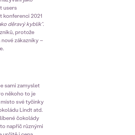
t users
t konferenci 2021
ako děravý kyblík“
.
zníků, protože
 a nové zákazníky –
e.
 se sami zamyslet
ro někoho to je
 místo své tyčinky
okoládu Lindt atd.
blíbené čokolády
 to napříč různými
 určitě i cena.