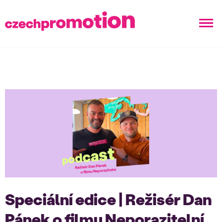
Speciální edice | Režisér Dan
Pánek o filmu Neporazitelní