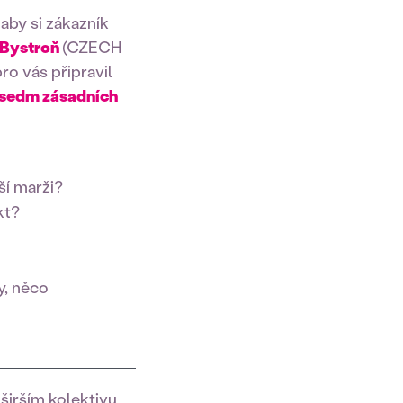
aby si zákazník
 Bystroň
(CZECH
ro vás připravil
sedm zásadních
ší marži?
kt?
y, něco
 širším kolektivu