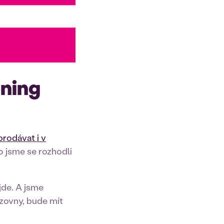
ening
prodávat i v
o jsme se rozhodli
jde. A jsme
ozovny, bude mít