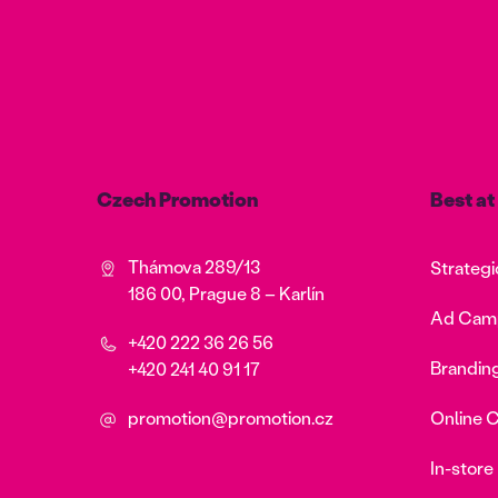
Czech Promotion
Best a
Thámova 289/13
Strategi
186 00, Prague 8 – Karlín
Ad Cam
+420 222 36 26 56
Branding
+420 241 40 91 17
promotion@promotion.cz
Online 
In-store