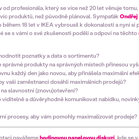
od profesionála, který se více než 20 let věnuje tomu, 
víc produktů, než původně plánoval. Sympaťák
Ondřej
hem 18 let v IKEA vybrousil k dokonalosti a nyní si p
é se s vámi o své zkušenosti podělí a odpoví na těchto
hodnotit poznatky a data o sortimentu?
že správné produkty na správných místech přinesou vyš
vnu každý den jako novou, aby přinášela maximální efe
by vaši zaměstnanci dosáhli maximálních prodejů?
t na slavnostní (znovu)otevření?
ě viditelně a důvěryhodně komunikovat nabídku, novink
terní procesy, aby vám pomohly maximalizovat prodeje?
ntaci navážeme
hodinovou panelovou diskuzí
, kde se v