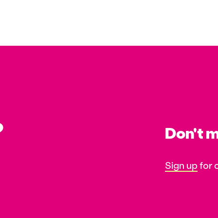
?
Don't m
Sign up
for 