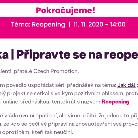
a | Připravte se na reop
klienti, přátelé Czech Promotion,
ám povedlo uspořádat sérii přednášek na téma:
Jak dál 
elý projekt se setkal s velkým pozitivním ohlasem, prot
ší online přednáškou, tentokrát s názvem
Reopening
 vláda uvolní opatření, ale víme určitě, že jednou to při
 že kdo se pečlivě připraví na znovuotevření své prov
proti těm, kteří tak neučiní.