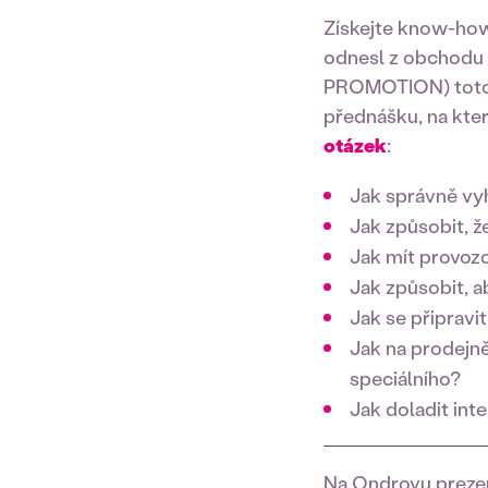
Získejte know-how 
odnesl z obchodu 
PROMOTION) toto bě
přednášku, na kter
otázek
:
Jak správně vy
Jak způsobit, 
Jak mít provozo
Jak způsobit, a
Jak se připravi
Jak na prodejn
speciálního?
Jak doladit in
Na Ondrovu preze