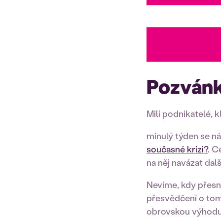
Pozvánk
Milí podnikatelé, 
minulý týden se n
současné krizi?
. C
na něj navázat dal
Nevíme, kdy přesně
přesvědčení o tom,
obrovskou výhodu o