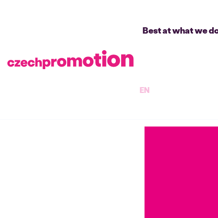
Best at what we d
EN