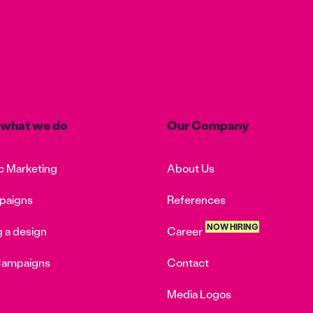
t what we do
Our Company
c Marketing
About Us
paigns
References
NOW HIRING
 a design
Career
Campaigns
Contact
Media Logos