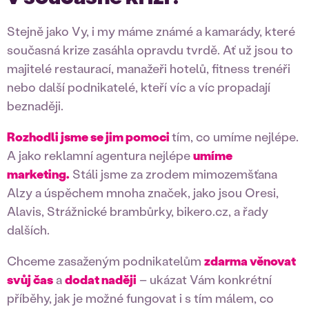
Stejně jako Vy, i my máme známé a kamarády, které
současná krize zasáhla opravdu tvrdě. Ať už jsou to
majitelé restaurací, manažeři hotelů, fitness trenéři
nebo další podnikatelé, kteří víc a víc propadají
beznaději.
Rozhodli jsme se jim pomoci
tím, co umíme nejlépe.
A jako reklamní agentura nejlépe
umíme
marketing.
Stáli jsme za zrodem mimozemšťana
Alzy a úspěchem mnoha značek, jako jsou Oresi,
Alavis, Strážnické brambůrky, bikero.cz, a řady
dalších.
Chceme zasaženým podnikatelům
zdarma věnovat
svůj čas
a
dodat naději
– ukázat Vám konkrétní
příběhy, jak je možné fungovat i s tím málem, co