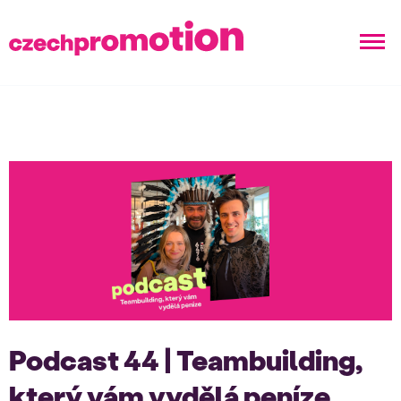
Podcast 44 | Teambuilding,
který vám vydělá peníze