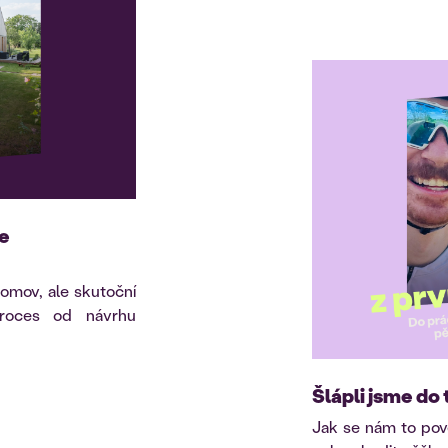
je
omov, ale skutoční
proces od návrhu
Šlápli jsme do 
Jak se nám to pove