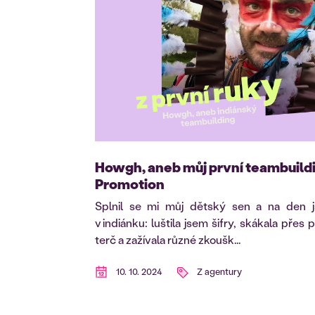
Howgh, aneb můj první teambuild
Promotion
Splnil se mi můj dětský sen a na den 
v indiánku: luštila jsem šifry, skákala přes p
terč a zažívala různé zkoušk...
10. 10. 2024
Z agentury