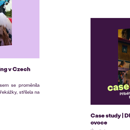
ing v Czech
jsem se proměnila
řekážky, střílela na
Case study | D
ovoce