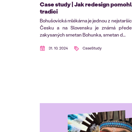
Case study | Jak redesign pomohl
tradici
Bohušovická mlékárna je jednou z nejstaršíc
Česku a na Slovensku je známá přede
zakysaných smetan Bohunka, smetan d...
31. 10. 2024
CaseStudy