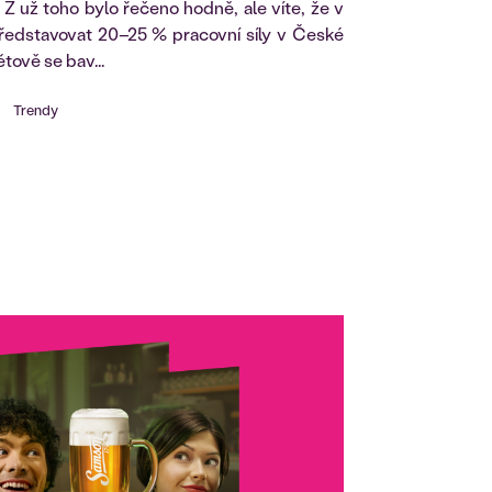
 Z už toho bylo řečeno hodně, ale víte, že v
edstavovat 20–25 % pracovní síly v České
tově se bav...
Trendy