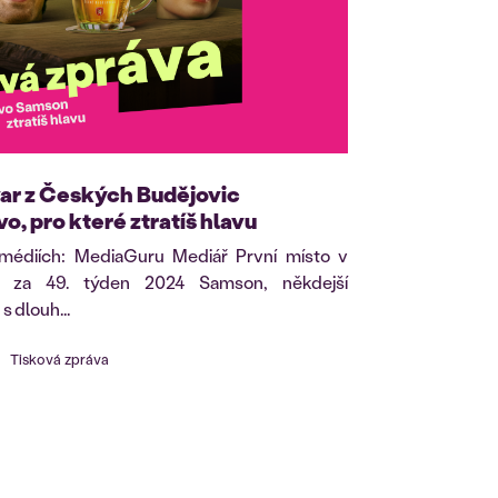
var z Českých Budějovic
o, pro které ztratíš hlavu
 médiích: MediaGuru Mediář První místo v
ě za 49. týden 2024 Samson, někdejší
 dlouh...
Tisková zpráva