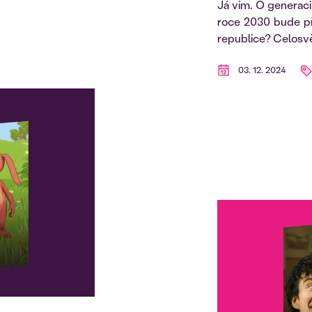
Já vím. O generaci
roce 2030 bude př
republice? Celosvě
03. 12. 2024