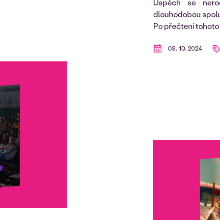
Úspěch se nero
dlouhodobou spolup
Po přečtení tohoto 
08. 10. 2024