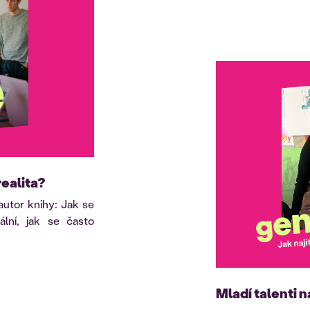
realita?
utor knihy: Jak se
ální, jak se často
Mladí talenti n