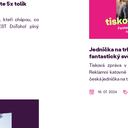
te 5x tolik
y, kteří chápou, co
FEST DoToho! plný
Jednička na tr
fantastický sv
Tisková zpráva v
Reklamní katovně 
česká jednička na t.
16. 07. 2024