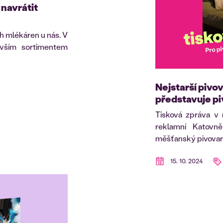
 navrátit
h mlékáren u nás. V
vším sortimentem
Nejstarší pivo
představuje piv
Tisková zpráva v
reklamní Katovn
měšťanský pivovar s
15. 10. 2024