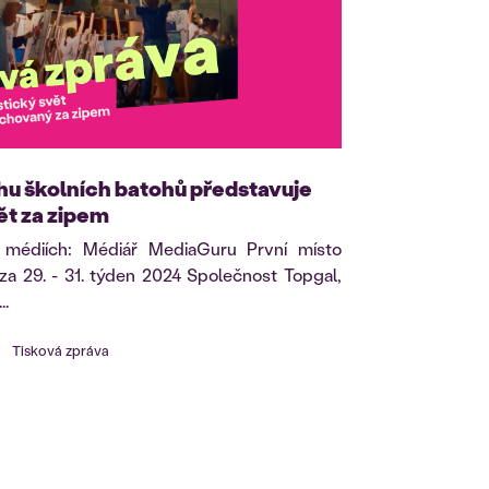
hu školních batohů představuje
ět za zipem
 médiích: Médiář MediaGuru První místo
za 29. - 31. týden 2024 Společnost Topgal,
..
Tisková zpráva