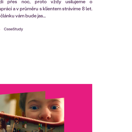
dí přes noc, proto vždy usilujeme o
ráci a v průměru s klientem strávíme 8 let.
článku vám bude jas...
CaseStudy