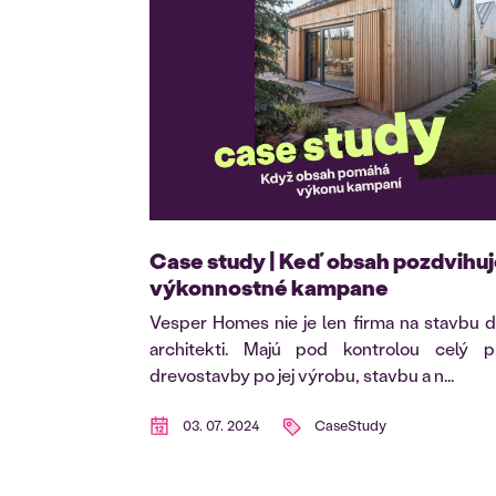
Case study | Keď obsah pozdvihu
výkonnostné kampane
Vesper Homes nie je len firma na stavbu d
architekti. Majú pod kontrolou celý 
drevostavby po jej výrobu, stavbu a n...
03. 07. 2024
CaseStudy