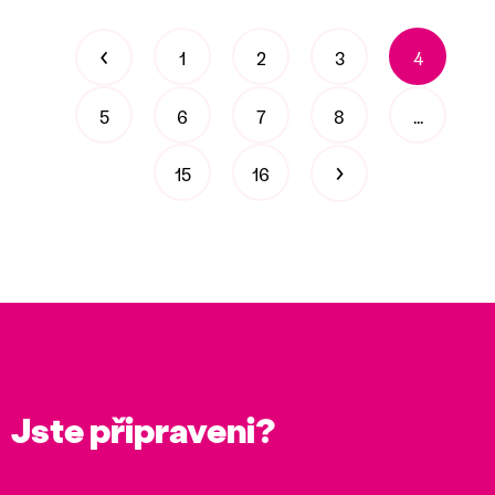
‹
1
2
3
4
5
6
7
8
...
›
15
16
Jste připraveni?