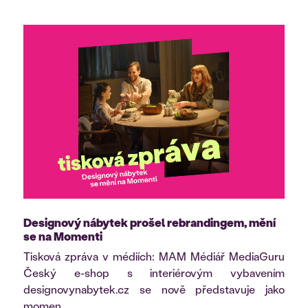
Designový nábytek prošel rebrandingem, mění
se na Momenti
Tisková zpráva v médiích: MAM Médiář MediaGuru
Český e-shop s interiérovým vybavením
designovynabytek.cz se nově představuje jako
momen...