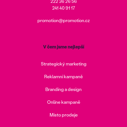
222 36 26 56
241 40 91 17
promotion@promotion.cz
V čem jsme nejlepší
Strategický marketing
Reklamní kampaně
Branding a design
Online kampaně
Místo prodeje