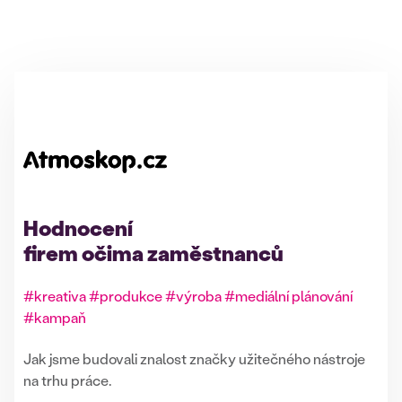
Hodnocení
firem očima zaměstnanců
#kreativa #produkce #výroba #mediální plánování
#kampaň
Jak jsme budovali znalost značky užitečného nástroje
na trhu práce.