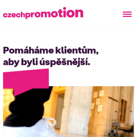
Pomáháme klientům,
aby byli úspěšnější.