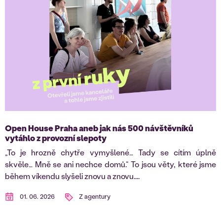
Open House Praha aneb jak nás 500 návštěvníků
vytáhlo z provozní slepoty
„To je hrozně chytře vymyšlené… Tady se cítím úplně
skvěle… Mně se ani nechce domů.“ To jsou věty, které jsme
během víkendu slyšeli znovu a znovu....
01. 06. 2026
Z agentury