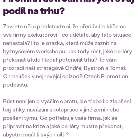
podíl na trhu?
Zavřete oči a představte si, že předáváte klíče od
své firmy exekutorovi - co uděláte, aby tato situace
nenastala? I to je otázka, která může zaznít na
byznysovém workshopu. Jak tedy růst, jaké bariéry
překonat a kde hledat potenciál trhu? To vám
prozradí naši stratégové Ondřej Bystroň a Tomáš
Chmelíček v nejnovější epizodě Czech Promotion
podcastu.
Růst není jen o vyšším obratu, ale třeba i o zlepšení
logistiky, navázání spolupráce v jiné zemi nebo
posílení týmu. Co potřebuje vaše firma, jak se
připravit na krize a jaké bariéry musíte překonat,
abyste dosáhli svých cílů?