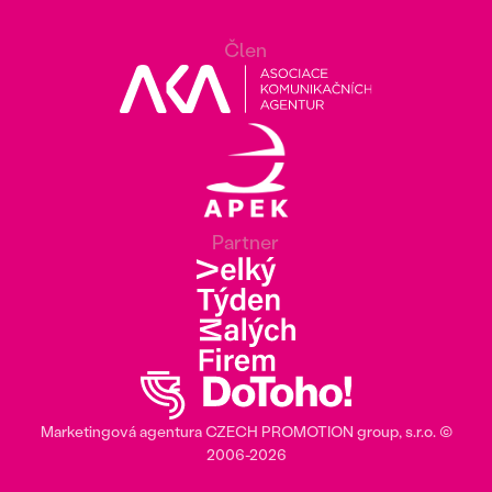
Člen
Partner
Marketingová agentura
CZECH PROMOTION group
, s.r.o. ©
2006‎-‎2026