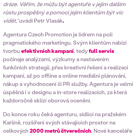
dráze. Věřím, že můžu být agentuře v jejím dalším
růstu prospěšný a pomoci jejím klientům být víc
vidět,“
uvádí Petr Vlasák
.
Agentura Czech Promotion je lídrem na poli
pragmatického marketingu. Svým klientům nabízí
tvorbu
efektivních kampaní
, tedy
full servis
počínaje analýzami, výzkumy a nastavením
funkčních strategií, přes kreativní řešení a realizaci
kampaní, až po offline a online mediální plánování,
nákup a vyhodnocení či PR služby. Agentura je velmi
úspěšná i v designu a in-store realizacích, za která
každoročně sklízí oborová ocenění.
Do konce roku čeká agenturu, sídlící na pražském
Karlíně, rozšíření svých stávajících prostor na
celkových
2000 metrů čtverečních
. Nové kanceláře