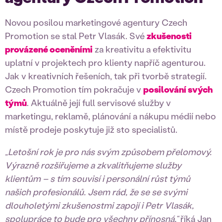
Novou posilou marketingové agentury Czech
Promotion se stal Petr Vlasák. Své
zkušenosti
provázené oceněními
za kreativitu a efektivitu
uplatní v projektech pro klienty napříč agenturou.
Jak v kreativních řešeních, tak při tvorbě strategií.
Czech Promotion tím pokračuje v
posilování svých
týmů
. Aktuálně její full servisové služby v
marketingu, reklamě, plánování a nákupu médií nebo
místě prodeje poskytuje již sto specialistů.
„Letošní rok je pro nás svým způsobem přelomový.
Výrazně rozšiřujeme a zkvalitňujeme služby
klientům – s tím souvisí i personální růst týmů
našich profesionálů. Jsem rád, že se se svými
dlouholetými zkušenostmi zapojí i Petr Vlasák,
spolupráce to bude pro všechny přínosná,“
říká Jan