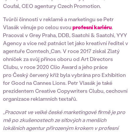
Coufal, CEO agentury Czech Promotion.
Tvůrčí činností v reklamě a marketingu se Petr
Vlasák věnuje po celou svou
profesní kariéru
.
Pracoval v Grey Praha, DDB, Saatchi & Saatchi, YYY
Agency a více než patnáct let jako kreativní ředitel v
agentuře Comtech_Can. V roce 2017 získal Zlatý
ohníček za svůj přínos oboru od Art Directors
Clubu, v roce 2020 Clio Award a jeho práce
pro Český červený kříž byla vybrána pro Exhibition
for Good na Cannes Lions. Petr Vlasák je také
prezidentem Creative Copywriters Clubu, cechovní
organizace reklamních textařů.
„Pracovat ve velké české marketingové firmě je pro
mě po zkušenostech ze síťových a menších
lokálních agentur přirozeným krokem v profesní