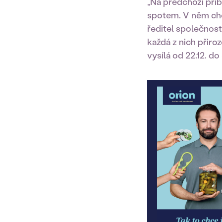
„Na předchozí př
spotem. V něm chc
ředitel společnost
každá z nich přiro
vysílá od 22.12. do 