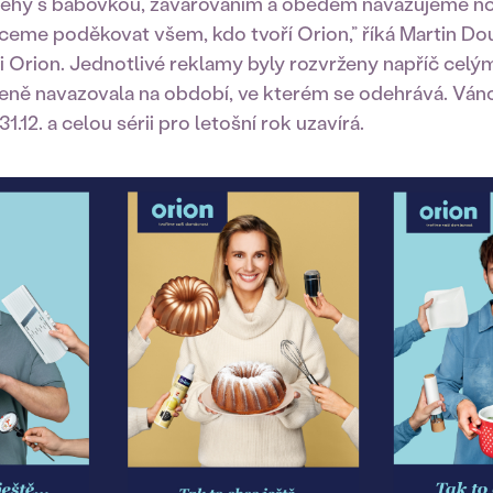
íběhy s bábovkou, zavařováním a obědem navazujeme 
eme poděkovat všem, kdo tvoří Orion,” říká Martin Do
i Orion. Jednotlivé reklamy byly rozvrženy napříč cel
zeně navazovala na období, ve kterém se odehrává. Váno
31.12. a celou sérii pro letošní rok uzavírá.