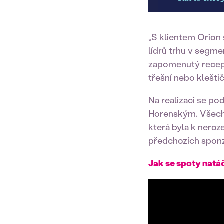
„S klientem Orion 
lídrů trhu v segm
zapomenutý recept
třešní nebo klešti
Na realizaci se po
Horenským. Všechny
která byla k neroz
předchozích spon
Jak se spoty natá