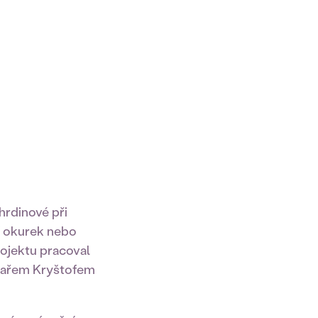
 hrdinové při
í okurek nebo
rojektu pracoval
xtařem Kryštofem