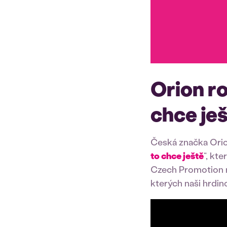
Orion ro
chce ješ
Česká značka Orio
to chce ještě
“, kt
Czech Promotion n
kterých naši hrdi