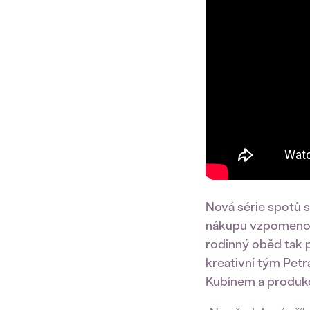
Nová série spotů 
nákupu vzpomenou 
rodinný oběd tak p
kreativní tým Pet
Kubínem a produkč