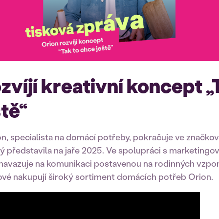
zvíjí kreativní koncept „
tě“
n, specialista na domácí potřeby, pokračuje ve značko
erý představila na jaře 2025. Ve spolupráci s marketing
avazuje na komunikaci postavenou na rodinných vzpo
nové nakupují široký sortiment domácích potřeb Orion.