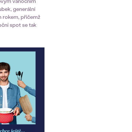
novým vánočním
ubek, generální
ým rokem, přičemž
ční spot se tak