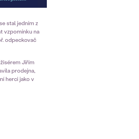
e stal jedním z
at vzpomínku na
př. odpeckovač
ežisérem Jiřím
vila prodejna,
í herci jako v