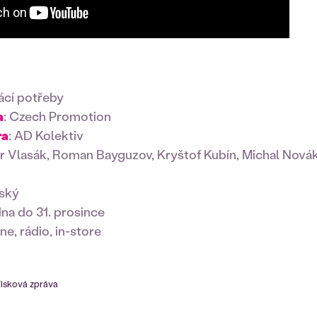
ácí potřeby
a
: Czech Promotion
ra
: AD Kolektiv
tr Vlasák, Roman Bayguzov, Kryštof Kubín, Michal Novák
nský
edna do 31. prosince
ine, rádio, in-store
isková zpráva