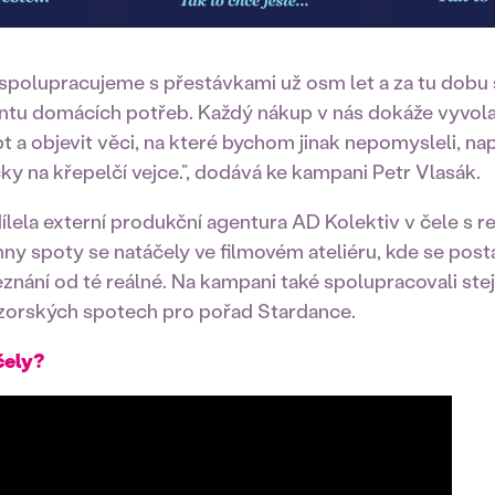
spolupracujeme s přestávkami už osm let a za tu dobu s
entu domácích potřeb. Každý nákup v nás dokáže vyvol
 a objevit věci, na které bychom jinak nepomysleli, na
čky na křepelčí vejce.”, dodává ke kampani Petr Vlasák.
dílela externí produkční agentura AD Kolektiv v čele s r
 spoty se natáčely ve filmovém ateliéru, kde se posta
eznání od té reálné. Na kampani také spolupracovali stejn
zorských spotech pro pořad Stardance.
čely?