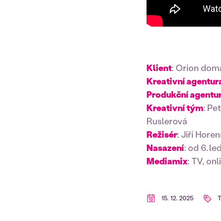
Klient
: Orion dom
Kreativní agentur
Produkční agentu
Kreativní tým
: Pe
Ruslerová
Režisér
: Jiří Hore
Nasazení
: od 6. l
Mediamix
: TV, onl
15. 12. 2025
T