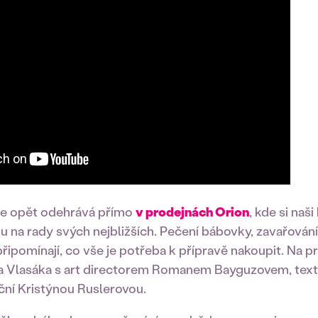
se opět odehrává přímo
v prodejnách Orion
, kde si naši
na rady svých nejbližších. Pečení bábovky, zavařován
řipomínají, co vše je potřeba k přípravě nakoupit. Na p
ra Vlasáka s art directorem Romanem Bayguzovem, te
ní Kristýnou Ruslerovou.