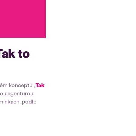
Tak to
vém konceptu „
Tak
ovou agenturou
mínkách, podle